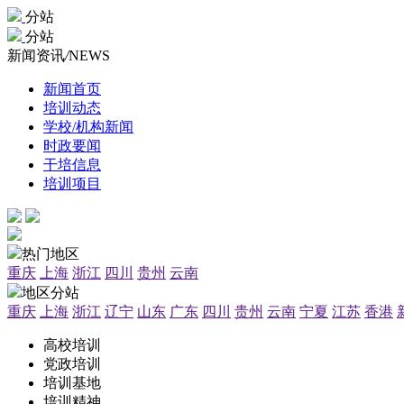
分站
分站
新闻资讯
/
NEWS
新闻首页
培训动态
学校/机构新闻
时政要闻
干培信息
培训项目
热门地区
重庆
上海
浙江
四川
贵州
云南
地区分站
重庆
上海
浙江
辽宁
山东
广东
四川
贵州
云南
宁夏
江苏
香港
高校培训
党政培训
培训基地
培训精神