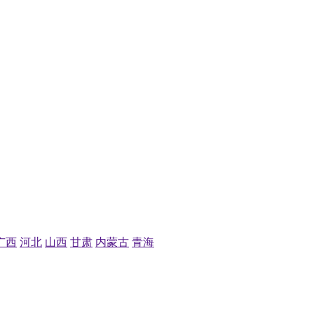
广西
河北
山西
甘肃
内蒙古
青海