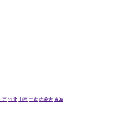
广西
河北
山西
甘肃
内蒙古
青海