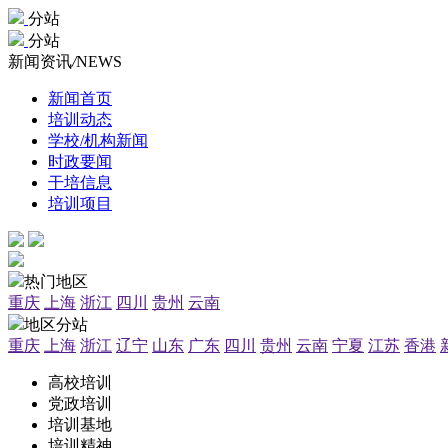
分站
分站
新闻资讯
/
NEWS
新闻首页
培训动态
学校/机构新闻
时政要闻
干培信息
培训项目
热门地区
重庆
上海
浙江
四川
贵州
云南
地区分站
重庆
上海
浙江
辽宁
山东
广东
四川
贵州
云南
宁夏
江苏
香港
高校培训
党政培训
培训基地
培训精神