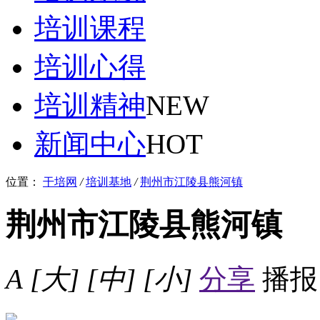
培训课程
培训心得
培训精神
NEW
新闻中心
HOT
位置：
干培网
/
培训基地
/
荆州市江陵县熊河镇
荆州市江陵县熊河镇
A
[大]
[中]
[小]
分享
播报