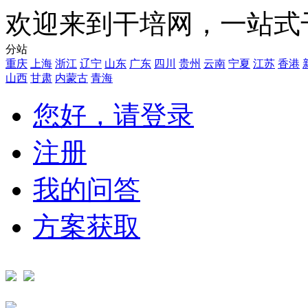
欢迎来到干培网，一站式
分站
重庆
上海
浙江
辽宁
山东
广东
四川
贵州
云南
宁夏
江苏
香港
山西
甘肃
内蒙古
青海
您好，请登录
注册
我的问答
方案获取