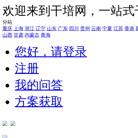
欢迎来到干培网，一站式
分站
重庆
上海
浙江
辽宁
山东
广东
四川
贵州
云南
宁夏
江苏
香港
山西
甘肃
内蒙古
青海
您好，请登录
注册
我的问答
方案获取