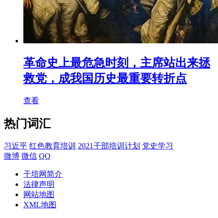
革命史上最危急时刻，主席站出来拯
救党，成我国历史最重要转折点
查看
热门词汇
习近平
红色教育培训
2021干部培训计划
党史学习
微博
微信
QQ
干培网简介
法律声明
网站地图
XML地图