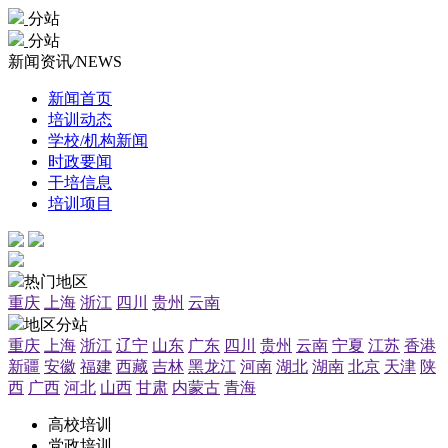
分站
分站
新闻资讯
/
NEWS
新闻首页
培训动态
学校/机构新闻
时政要闻
干培信息
培训项目
热门地区
重庆
上海
浙江
四川
贵州
云南
地区分站
重庆
上海
浙江
辽宁
山东
广东
四川
贵州
云南
宁夏
江苏
香港
新疆
安徽
福建
西藏
吉林
黑龙江
河南
湖北
湖南
北京
天津
陕
西
广西
河北
山西
甘肃
内蒙古
青海
高校培训
党政培训