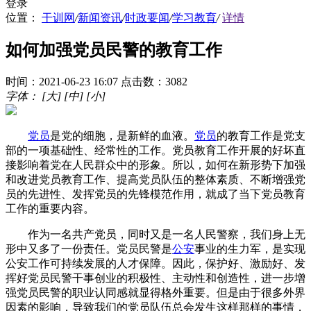
登录
位置：
干训网
/
新闻资讯
/
时政要闻
/
学习教育
/
详情
如何加强党员民警的教育工作
时间：2021-06-23 16:07
点击数：3082
字体：
[大]
[中]
[小]
党员
是党的细胞，是新鲜的血液。
党员
的教育工作是党支
部的一项基础性、经常性的工作。党员教育工作开展的好坏直
接影响着党在人民群众中的形象。所以，如何在新形势下加强
和改进党员教育工作、提高党员队伍的整体素质、不断增强党
员的先进性、发挥党员的先锋模范作用，就成了当下党员教育
工作的重要内容。
作为一名共产党员，同时又是一名人民警察，我们身上无
形中又多了一份责任。党员民警是
公安
事业的生力军，是实现
公安工作可持续发展的人才保障。因此，保护好、激励好、发
挥好党员民警干事创业的积极性、主动性和创造性，进一步增
强党员民警的职业认同感就显得格外重要。但是由于很多外界
因素的影响，导致我们的党员队伍总会发生这样那样的事情，