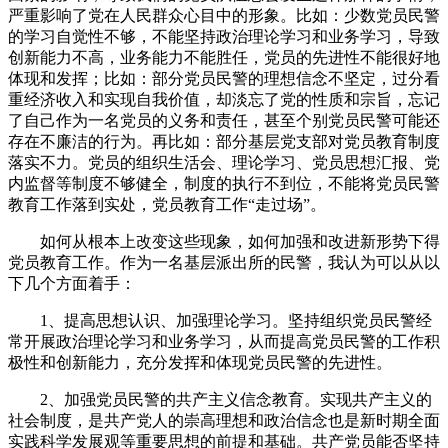
严重影响了党在人民群众心目中的形象。比如：少数党员民警
的学习自觉性不够，不能坚持政治理论学习和业务学习，导致
创新能力不高，业务能力不能胜任，党员的先进性不能很好地
体现和发挥；比如：部分党员民警的理想信念不坚定，过分看
重经济收入和实现自我价值，却淡忘了党的性质和宗旨，忘记
了自己作为一名党员的义务和责任，甚至个别党员民警可能还
存在不廉洁的行为。再比如：部分基层党支部对党员教育制度
落实不力。党员的组织生活会、理论学习、党员思想汇报、党
内监督等制度不够健全，制度的执行不到位，不能将党员民警
教育工作落到实处，党员教育工作“走过场”。
如何从根本上改变这些现象，如何加强和改进新形势下得
党员教育工作。作为一名基层派出所的民警，我认为可以从以
下几个方面着手：
1、提高思想认识、加强理论学习。坚持组织党员民警经
常开展政治理论学习和业务学习，从而提高党员民警的工作积
极性和创新能力，充分发挥和体现党员民警的先进性。
2、加强党员民警的共产主义信念教育。实现共产主义的
社会制度，是共产党人的崇高理想和政治信念也是新时期全面
实践科学发展观等重要思想的前提和基础。共产党员能否坚持