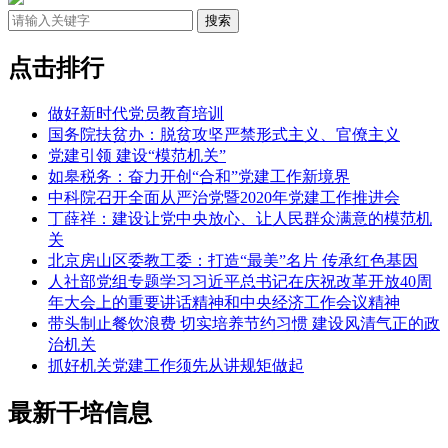
点击排行
做好新时代党员教育培训
国务院扶贫办：脱贫攻坚严禁形式主义、官僚主义
党建引领 建设“模范机关”
如皋税务：奋力开创“合和”党建工作新境界
中科院召开全面从严治党暨2020年党建工作推进会
丁薛祥：建设让党中央放心、让人民群众满意的模范机
关
北京房山区委教工委：打造“最美”名片 传承红色基因
人社部党组专题学习习近平总书记在庆祝改革开放40周
年大会上的重要讲话精神和中央经济工作会议精神
带头制止餐饮浪费 切实培养节约习惯 建设风清气正的政
治机关
抓好机关党建工作须先从讲规矩做起
最新干培信息