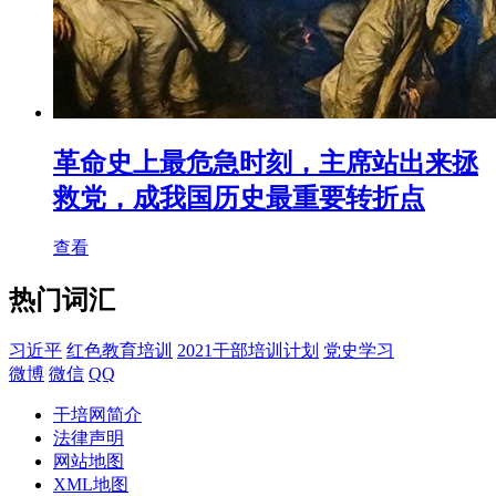
革命史上最危急时刻，主席站出来拯
救党，成我国历史最重要转折点
查看
热门词汇
习近平
红色教育培训
2021干部培训计划
党史学习
微博
微信
QQ
干培网简介
法律声明
网站地图
XML地图