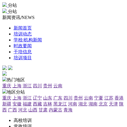
分站
分站
新闻资讯
/
NEWS
新闻首页
培训动态
学校/机构新闻
时政要闻
干培信息
培训项目
热门地区
重庆
上海
浙江
四川
贵州
云南
地区分站
重庆
上海
浙江
辽宁
山东
广东
四川
贵州
云南
宁夏
江苏
香港
新疆
安徽
福建
西藏
吉林
黑龙江
河南
湖北
湖南
北京
天津
陕
西
广西
河北
山西
甘肃
内蒙古
青海
高校培训
党政培训