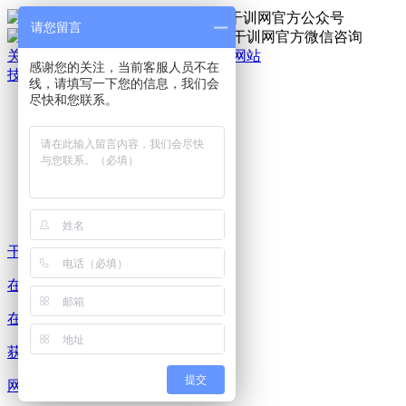
官方公众号
请您留言
官方微信
关于我们
|
法律责任
|
网站地图
|
手机网站
感谢您的关注，当前客服人员不在
技术支持：干培网
线，请填写一下您的信息，我们会
干
尽快和您联系。
训
热
线:
400-
6007-
016
干训 热线
在线 咨询
在线 预约
获取 方案
提交
网站 顶部