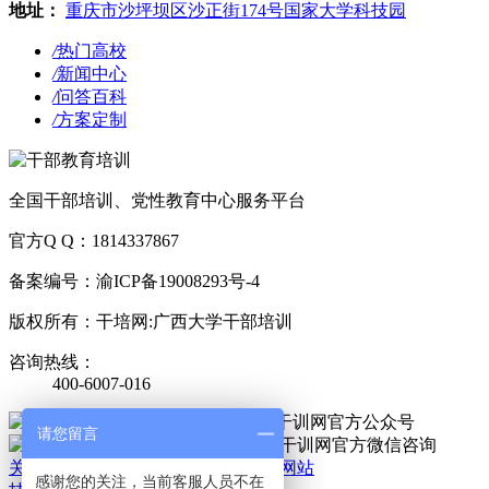
地址：
重庆市沙坪坝区沙正街174号国家大学科技园
/
热门高校
/
新闻中心
/
问答百科
/
方案定制
全国干部培训、党性教育中心服务平台
官方Q Q：1814337867
备案编号：渝ICP备19008293号-4
版权所有：干培网:广西大学干部培训
咨询热线：
400-6007-016
官方公众号
请您留言
官方微信
关于我们
|
法律责任
|
网站地图
|
手机网站
感谢您的关注，当前客服人员不在