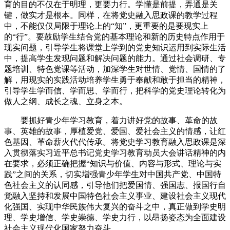
育的目的不仅在于明理，更要力行。学懂是前提，弄通是关
键，做实才是根本。同样，在将党史融入思政课的教学过程
中，不能仅仅局限于理论上的“知”，更重要的是要现实上
的“行”。要鼓励学生结合党的基本理论和新的历史特点作用于
现实问题，引导学生将课堂上学到的党史知识运用到实际生活
中，提高学生发现问题和解决问题的能力。通过社会调研、专
题培训、特色党课等活动，加深学生对世情、党情、国情的了
解，用现实的实践活动培养学生勇于奉献和敢于担当的精神，
引导学生学而信、学而思、学而行，把科学的党史理论转化为
做人之纲、成长之魂、立身之本。
要抓好青少年学习教育，着力讲好党的故事、革命的故
事、英雄的故事，厚植爱党、爱国、爱社会主义的情感，让红
色基因、革命薪火代代传承。将党史学习教育融入思政课是深
入贯彻落实习近平总书记党史学习教育动员大会讲话精神的内
在要求，必须正确把握“知识与价值、内容与形式、理论与实
践”之间的关系，切实增强青少年学生对中国共产党、中国特
色社会主义的认同感，引导他们把爱国情、强国志、报国行自
觉融入坚持和发展中国特色社会主义事业、建设社会主义现代
化强国、实现中华民族伟大复兴的奋斗之中，真正做到学史明
理、学史增信、学史崇德、学史力行，以昂扬姿态为全面建设
社会主义现代化国家努力奋斗。