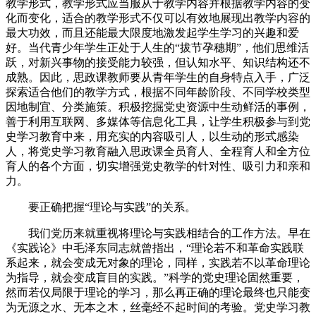
教学形式，教学形式应当服从于教学内容并根据教学内容的变
化而变化，适合的教学形式不仅可以有效地展现出教学内容的
最大功效，而且还能最大限度地激发起学生学习的兴趣和爱
好。当代青少年学生正处于人生的“拔节孕穗期”，他们思维活
跃，对新兴事物的接受能力较强，但认知水平、知识结构还不
成熟。因此，思政课教师要从青年学生的自身特点入手，广泛
探索适合他们的教学方式，根据不同年龄阶段、不同学校类型
因地制宜、分类施策。积极挖掘党史资源中生动鲜活的事例，
善于利用互联网、多媒体等信息化工具，让学生积极参与到党
史学习教育中来，用充实的内容吸引人，以生动的形式感染
人，将党史学习教育融入思政课全员育人、全程育人和全方位
育人的各个方面，切实增强党史教学的针对性、吸引力和亲和
力。
要正确把握“理论与实践”的关系。
我们党历来就重视将理论与实践相结合的工作方法。早在
《实践论》中毛泽东同志就曾指出，“理论若不和革命实践联
系起来，就会变成无对象的理论，同样，实践若不以革命理论
为指导，就会变成盲目的实践。”科学的党史理论固然重要，
然而若仅局限于理论的学习，那么再正确的理论最终也只能变
为无源之水、无本之木，丝毫经不起时间的考验。党史学习教