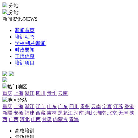
分站
分站
新闻资讯
/
NEWS
新闻首页
培训动态
学校/机构新闻
时政要闻
干培信息
培训项目
热门地区
重庆
上海
浙江
四川
贵州
云南
地区分站
重庆
上海
浙江
辽宁
山东
广东
四川
贵州
云南
宁夏
江苏
香港
新疆
安徽
福建
西藏
吉林
黑龙江
河南
湖北
湖南
北京
天津
陕
西
广西
河北
山西
甘肃
内蒙古
青海
高校培训
党政培训