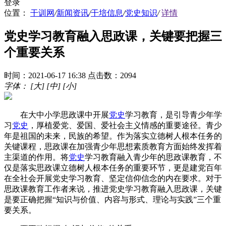
登录
位置：
干训网
/
新闻资讯
/
干培信息
/
党史知识
/
详情
党史学习教育融入思政课，关键要把握三
个重要关系
时间：2021-06-17 16:38
点击数：2094
字体：
[大]
[中]
[小]
在大中小学思政课中开展
党史
学习教育，是引导青少年学
习
党史
，厚植爱党、爱国、爱社会主义情感的重要途径。青少
年是祖国的未来，民族的希望。作为落实立德树人根本任务的
关键课程，思政课在加强青少年思想素质教育方面始终发挥着
主渠道的作用。将
党史
学习教育融入青少年的思政课教育，不
仅是落实思政课立德树人根本任务的重要环节，更是建党百年
在全社会开展党史学习教育、坚定信仰信念的内在要求。对于
思政课教育工作者来说，推进党史学习教育融入思政课，关键
是要正确把握“知识与价值、内容与形式、理论与实践”三个重
要关系。