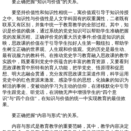
要正确把握“知识与价值”的关系。
要坚持价值性和知识性相统一，寓价值观引导于知识传授
之中。知识性与价值性是人文学科固有的双重属性，二者既有
联系又有区别，并集中统一于教育教学的全部过程。其中，知
识是价值的载体，通过系统的党史知识可以帮助学生准确把握
党的发展历程、正确评价党的重大历史事件;价值是知识的反
映，思政课的价值在于引导学生扣好人生第一颗纽扣，帮助学
生树立正确的世界观、人生观和价值观。党的历史是最生动、
最有说服力的教科书。在推动党史学习教育融入思政课的教学
实践中，既要看到党史中所蕴含的丰富的教育资源，又要看到
思政课教育中所特有的育人功能，把学党史、悟原理和促思
想、明大志融会贯通，充分发挥思政课主渠道作用，科学运用
党史中的红色资源来激发、感染学生的思想，化抽象的知识为
鲜活的事例，变被动的学习为主动的信仰，在潜移默化中引导
学生跟党走、听党话，在润物无声中增强学生的“四个意
识”与“四个自信”，在知识与价值的统一中实现教育的最佳效
果。
要正确把握“内容与形式”的关系。
内容与形式是教育教学的重要范畴，其中，教学内容决定