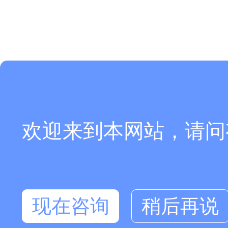
欢迎来到本网站，请问
现在咨询
稍后再说