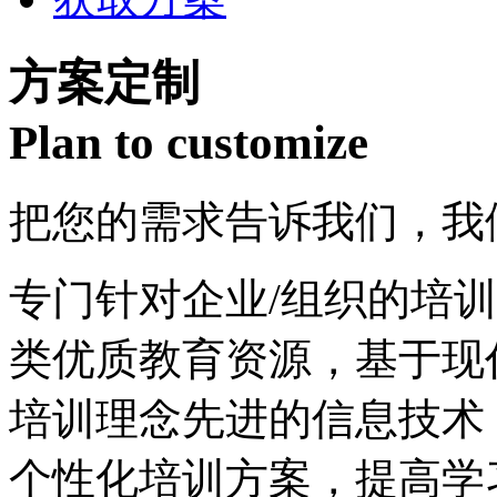
方案定制
Plan to customize
把您的需求告诉我们，我
专门针对企业/组织的培
类优质教育资源，基于现
培训理念先进的信息技术
个性化培训方案，提高学