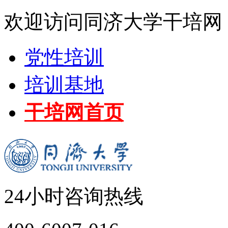
欢迎访问同济大学干培网
党性培训
培训基地
干培网首页
24小时咨询热线