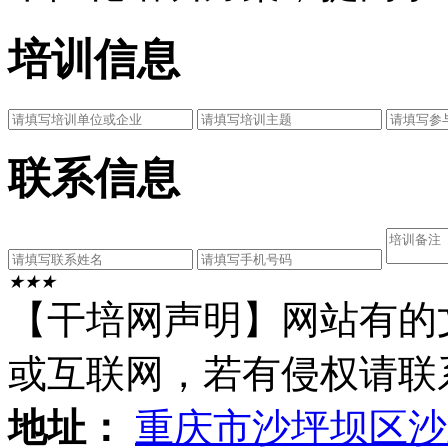
培训信息
联系信息
★★★
【干培网声明】网站有的
或互联网，若有侵权请联系gzl
地址：
重庆市沙坪坝区沙