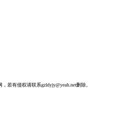
权请联系gzldyjy@yeah.net删除。