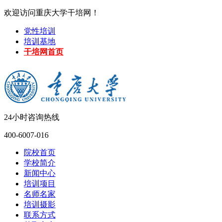
欢迎访问重庆大学干培网！
党性培训
培训基地
干培网首页
24小时咨询热线
400-6007-016
院校首页
学校简介
新闻中心
培训项目
名师名家
培训摄影
联系方式