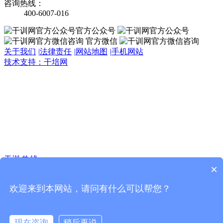
咨询热线：
400-6007-016
官方公众号
官方微信
关于我们
|
法律责任
|
网站地图
|
手机网站
技术支持：干培网
干
训
热
线:
400-
6007-
016
干训 热线
×
在线 咨询
欢迎来到本网站，请问有什么可以帮您？
在线 预约
获取 方案
现在咨询
稍后再说