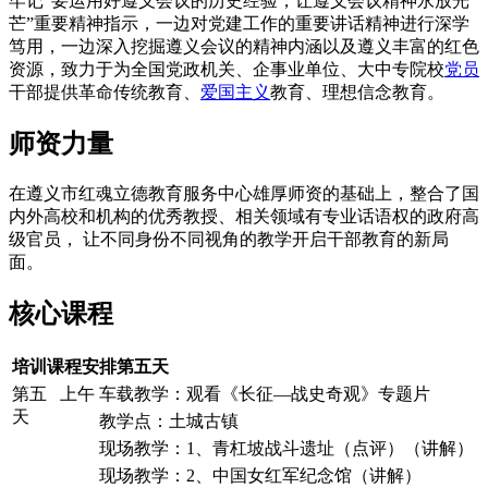
牢记“要运用好遵义会议的历史经验，让遵义会议精神永放光
芒”重要精神指示，一边对党建工作的重要讲话精神进行深学
笃用，一边深入挖掘遵义会议的精神内涵以及遵义丰富的红色
资源，致力于为全国党政机关、企事业单位、大中专院校
党员
干部提供革命传统教育、
爱国主义
教育、理想信念教育。
师资力量
在遵义市红魂立德教育服务中心雄厚师资的基础上，整合了国
内外高校和机构的优秀教授、相关领域有专业话语权的政府高
级官员， 让不同身份不同视角的教学开启干部教育的新局
面。
核心课程
培训课程安排第五天
第五
上午
车载教学：观看《长征—战史奇观》专题片
天
教学点：土城古镇
现场教学：1、青杠坡战斗遗址（点评）（讲解）
现场教学：2、中国女红军纪念馆（讲解）