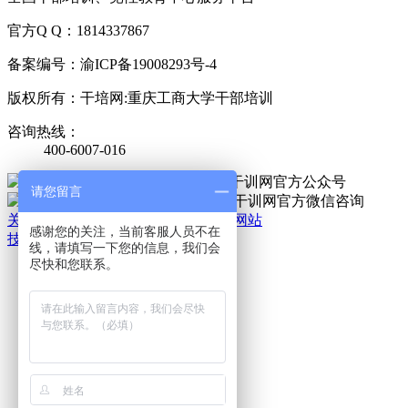
官方Q Q：1814337867
备案编号：渝ICP备19008293号-4
版权所有：干培网:重庆工商大学干部培训
咨询热线：
400-6007-016
官方公众号
请您留言
官方微信
关于我们
|
法律责任
|
网站地图
|
手机网站
感谢您的关注，当前客服人员不在
技术支持：干培网
线，请填写一下您的信息，我们会
干
尽快和您联系。
培
热
线:
400-
6007-
016