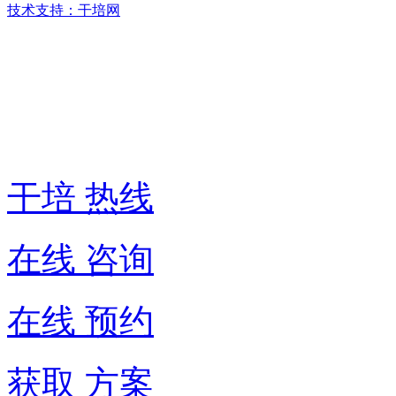
技术支持：干培网
干
培
热
线:
400-
6007-
016
干培 热线
在线 咨询
在线 预约
获取 方案