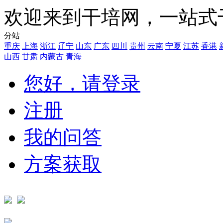
欢迎来到干培网，一站式
分站
重庆
上海
浙江
辽宁
山东
广东
四川
贵州
云南
宁夏
江苏
香港
山西
甘肃
内蒙古
青海
您好，请登录
注册
我的问答
方案获取