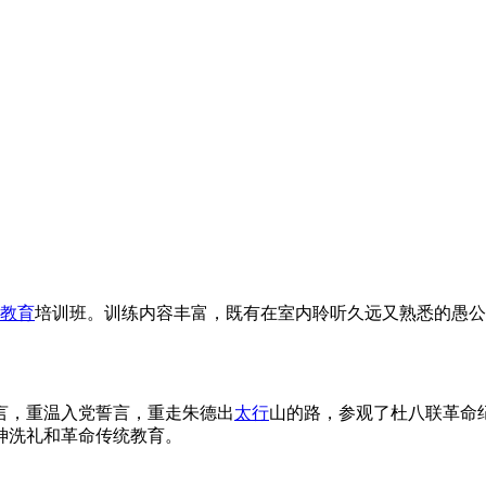
教育
培训班。训练内容丰富，既有在室内聆听久远又熟悉的愚公
言，重温入党誓言，重走朱德出
太行
山的路，参观了杜八联革命
神洗礼和革命传统教育。