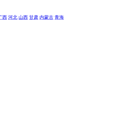
广西
河北
山西
甘肃
内蒙古
青海