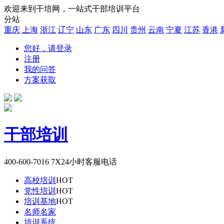
欢迎来到干培网，一站式干部培训平台
分站
重庆
上海
浙江
辽宁
山东
广东
四川
贵州
云南
宁夏
江苏
香港
您好，请登录
注册
我的问答
方案获取
干部培训
400-600-7016
7X24小时客服电话
高校培训
HOT
党性培训
HOT
培训基地
HOT
名师名家
培训系统