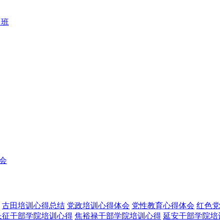
训班
会
古田培训心得总结
党政培训心得体会
党性教育心得体会
红色党
长征干部学院培训心得
焦裕禄干部学院培训心得
延安干部学院培