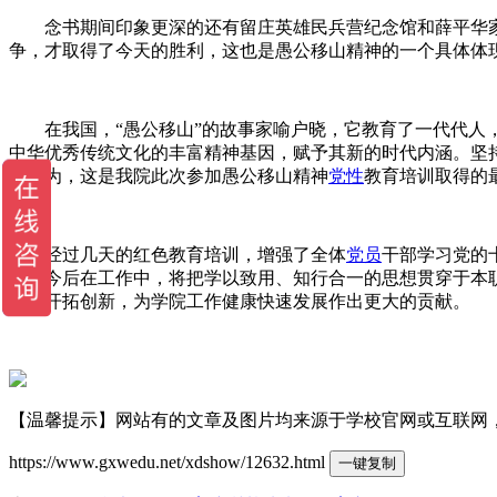
念书期间印象更深的还有留庄英雄民兵营纪念馆和薛平华家
争，才取得了今天的胜利，这也是愚公移山精神的一个具体体
在我国，“愚公移山”的故事家喻户晓，它教育了一代代人，
中华优秀传统文化的丰富精神基因，赋予其新的时代内涵。坚
人认为，这是我院此次参加愚公移山精神
党性
教育培训取得的
经过几天的红色教育培训，增强了全体
党员
干部学习党的
神。今后在工作中，将把学以致用、知行合一的思想贯穿于本
实，开拓创新，为学院工作健康快速发展作出更大的贡献。
【温馨提示】网站有的文章及图片均来源于学校官网或互联网，若有侵权
https://www.gxwedu.net/xdshow/12632.html
一键复制