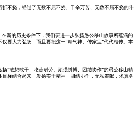
折不挠，经过了无数不屈不挠、千辛万苦、无数不屈不挠的斗
。在新的历史条件下，我们要进一步弘扬愚公移山故事所蕴涵的
仅要大力弘扬，而且要把这一“精气神、传家宝”代代相传。本
扬“敢想敢干、吃苦耐劳、顽强拼搏、团结协作”的愚公移山精
体目标结合起来，发扬实干精神，团结协作，无私奉献，求真务