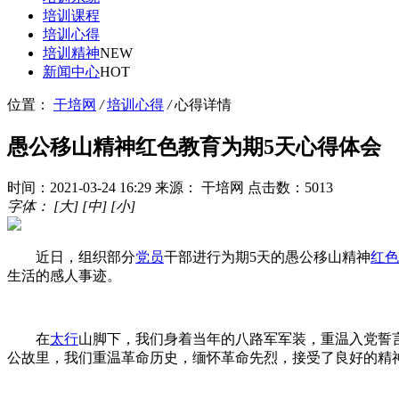
培训课程
培训心得
培训精神
NEW
新闻中心
HOT
位置：
干培网
/
培训心得
/
心得详情
愚公移山精神红色教育为期5天心得体会
时间：2021-03-24 16:29
来源： 干培网
点击数：5013
字体：
[大]
[中]
[小]
近日，组织部分
党员
干部进行为期5天的愚公移山精神
红色
生活的感人事迹。
在
太行
山脚下，我们身着当年的八路军军装，重温入党誓
公故里，我们重温革命历史，缅怀革命先烈，接受了良好的精