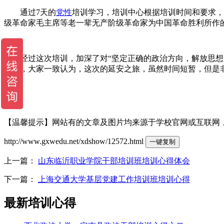
通过7天的
党性
培训学习，培训中心根据培训时间和要求，
级革命家毛主席等老一辈无产阶级革命家为中国革命胜利所作
经过这次培训，加深了对“坚定正确的政治方向，解放思想，
理解，大家一致认为，这次的延安之旅，虽然时间短暂，但是
【温馨提示】网站有的文章及图片均来源于学校官网或互联网，若有侵权
http://www.gxwedu.net/xdshow/12572.html
一键复制
上一篇：
山东临沂职业学院干部培训班培训心得体会
下一篇：
上海交通大学基层党建工作培训班培训心得
最新培训心得