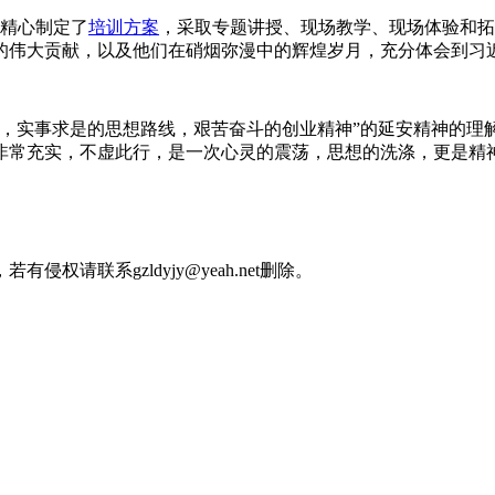
精心制定了
培训方案
，采取专题讲授、现场教学、现场体验和拓
的伟大贡献，以及他们在硝烟弥漫中的辉煌岁月，充分体会到习
实事求是的思想路线，艰苦奋斗的创业精神”的延安精神的理解
非常充实，不虚此行，是一次心灵的震荡，思想的洗涤，更是精
请联系gzldyjy@yeah.net删除。